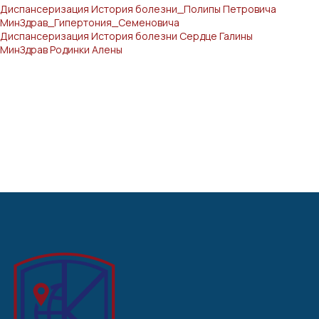
Диспансеризация История болезни_Полипы Петровича
МинЗдрав_Гипертония_Семеновича
Диспансеризация История болезни Сердце Галины
МинЗдрав Родинки Алены