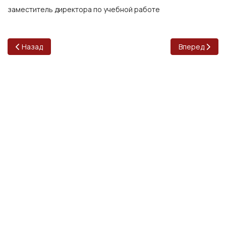
заместитель директора по учебной работе
Предыдущий: Татьяна Валерьевна Архипова
Следующий: Е
Назад
Вперед