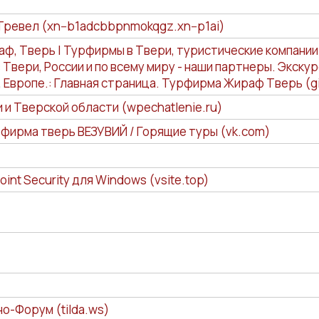
 Тревел (xn--b1adcbbpnmokqgz.xn--p1ai)
, Тверь | Турфирмы в Твери, туристические компании
 Твери, России и по всему миру - наши партнеры. Экску
, Европе.: Главная страница. Турфирма Жираф Тверь (gir
 и Тверской области (wpechatlenie.ru)
фирма тверь ВЕЗУВИЙ / Горящие туры (vk.com)
int Security для Windows (vsite.top)
о-Форум (tilda.ws)