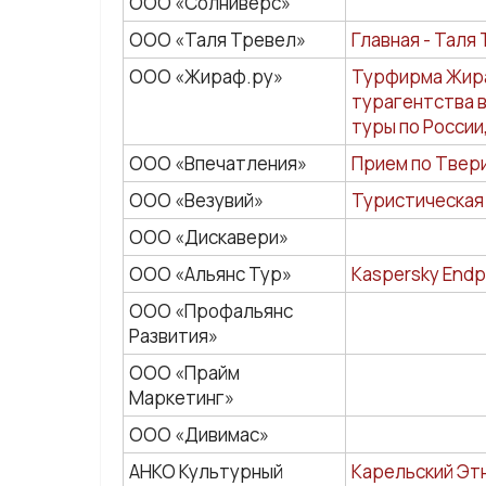
ООО «Солниверс»
ООО «Таля Тревел»
Главная - Таля
ООО «Жираф.ру»
Турфирма Жираф
турагентства в
туры по России
ООО «Впечатления»
Прием по Твери
ООО «Везувий»
Туристическая 
ООО «Дискавери»
ООО «Альянс Тур»
Kaspersky Endpo
ООО «Профальянс
Развития»
ООО «Прайм
Маркетинг»
ООО «Дивимас»
АНКО Культурный
Карельский Этн