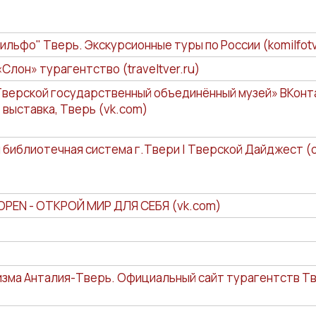
льфо" Тверь. Экскурсионные туры по России (komilfotv
«Слон» турагентство (traveltver.ru)
верской государственный объединённый музей» ВКонт
, выставка, Тверь (vk.com)
библиотечная система г.Твери | Тверской Дайджест (ot
OPEN - ОТКРОЙ МИР ДЛЯ СЕБЯ (vk.com)
изма Анталия-Тверь. Официальный сайт турагентств Т