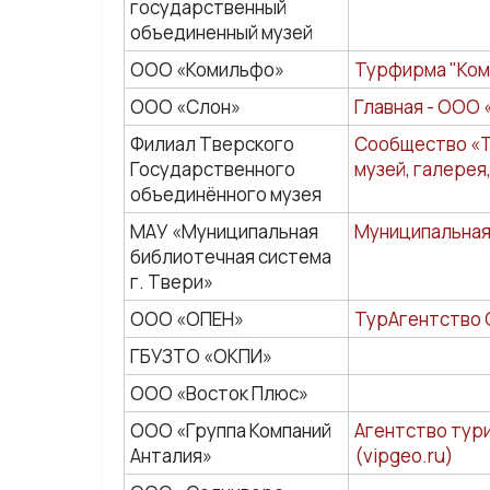
государственный
объединенный музей
ООО «Комильфо»
Турфирма "Коми
ООО «Слон»
Главная - ООО 
Филиал Тверского
Сообщество «Т
Государственного
музей, галерея
объединённого музея
МАУ «Муниципальная
Муниципальная 
библиотечная система
г. Твери»
ООО «ОПЕН»
ТурАгентство 
ГБУЗТО «ОКПИ»
ООО «Восток Плюс»
ООО «Группа Компаний
Агентство тур
Анталия»
(vipgeo.ru)