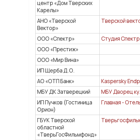
центр «Дом Тверских
Карелы»
АНО «Тверской
Тверской векто
Вектор»
ООО «Спектр»
Студия Спектр 
ООО «Престиж»
ООО «Мир Вина»
ИП Щерба Д.О.
АО «ОТП Банк»
Kaspersky Endp
МБУ ДК Затверецкий
МБУ Дворец ку
ИП Пучков (Гостиница
Главная - Отель
Орион)
ГБУК Тверской
Тверьгосфильмо
областной
«ТверьГосФильмфонд»