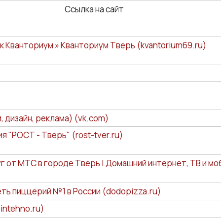
Ссылка на сайт
к Кванториум » Кванториум Тверь (kvantorium69.ru)
, дизайн, реклама) (vk.com)
я "РОСТ - Тверь" (rost-tver.ru)
г от МТС в городе Тверь | Домашний интернет, ТВ и мо
еть пиццерий №1 в России (dodopizza.ru)
ntehno.ru)