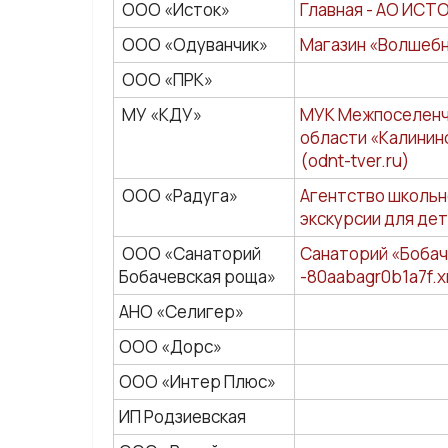
ООО «Исток»
Главная - АО ИСТОК
ООО «Одуванчик»
Магазин «Волшебн
ООО «ПРК»
МУ «КДУ»
МУК Межпоселенче
области «Калинин
(odnt-tver.ru)
ООО «Радуга»
Агентство школьно
экскурсии для дет
ООО «Санаторий
Санаторий «‎Бобач
Бобачевская роща»
-80aabagr0b1a7f.xn
АНО «Селигер»
ООО «Дорс»
ООО «Интер Плюс»
ИП Родзиевская