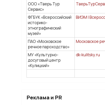
ООО «Тверь Тур
ТверьТурСервис
Сервис»
ФГБУК «Всероссийский
ВИЭМ | Всеросс
историко-
этнографический
музей»
ПАО «Московское
Московское ре
речное пароходство»
МУ «Культурно-
dk-kulitsky.ru
досуговый центр
«Кулицкий»
Реклама и PR