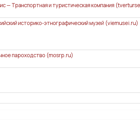
 — Транспортная и туристическая компания (tverturser
ийский историко-этнографический музей (viemusei.ru)
чное пароходство (mosrp.ru)