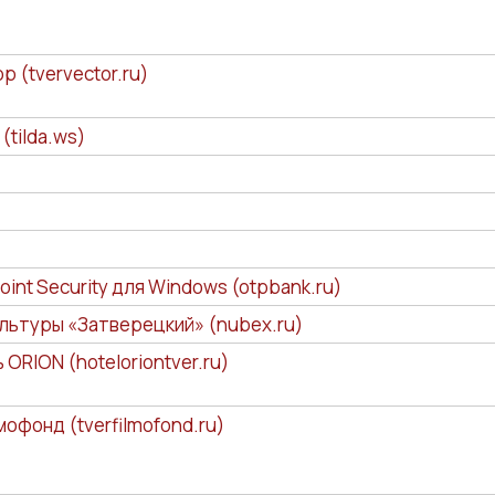
р (tvervector.ru)
(tilda.ws)
oint Security для Windows (otpbank.ru)
льтуры «Затверецкий» (nubex.ru)
 ORION (hoteloriontver.ru)
фонд (tverfilmofond.ru)