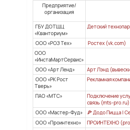
Предприятие/
организация
ГБУ ДОТЩЦ
Детский технопар
«Кванториум»
ООО «РОЗ Тех»
Ростех (vk.com)
ООО
«ИнстаМартСервис»
ООО «Арт Ленд»
Арт Лэнд (вывески
ООО «РК Рост
Рекламная компани
Тверь»
ПАО «МТС»
Подключение услу
связь (mts-pro.ru)
ООО «Мастер-Фуд»
🍕 Додо Пицца | С
ООО «Проинтехно»
ПРОИНТЕХНО (proi